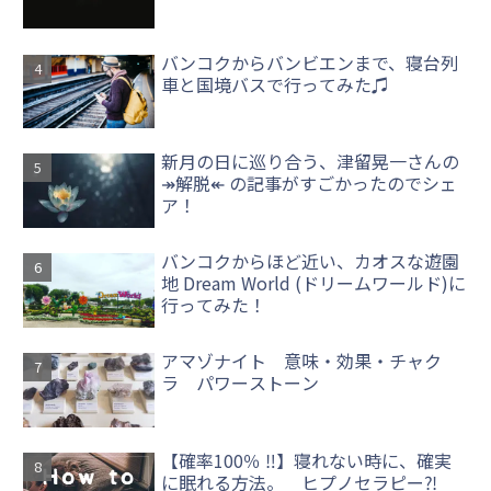
バンコクからバンビエンまで、寝台列
車と国境バスで行ってみた♫
新月の日に巡り合う、津留晃一さんの
↠解脱↞ の記事がすごかったのでシェ
ア！
バンコクからほど近い、カオスな遊園
地 Dream World (ドリームワールド)に
行ってみた！
アマゾナイト 意味・効果・チャク
ラ パワーストーン
【確率100％ ‼】寝れない時に、確実
に眠れる方法。 ヒプノセラピー⁈