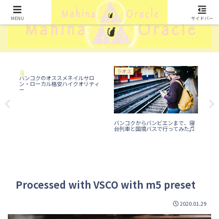
MENU
サイドバー
ラオス
タ
タイ
バンコクのオススメネイルサロ
ン・ローカル格安ハイクオリティ
ー
エ
バンコクからバンビエンまで、寝
バ
台列車と国境バスで行ってみた♫
遊園
ール
Processed with VSCO with m5 preset
2020.01.29