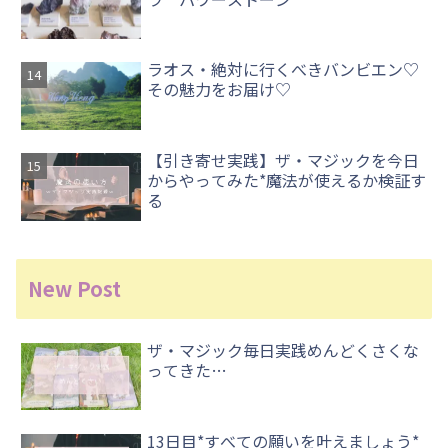
ラオス・絶対に行くべきバンビエン♡
その魅力をお届け♡
【引き寄せ実践】ザ・マジックを今日
からやってみた*魔法が使えるか検証す
る
New Post
ザ・マジック毎日実践めんどくさくな
ってきた…
13日目*すべての願いを叶えましょう*