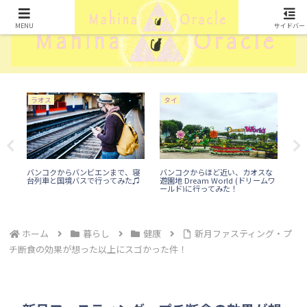
MENU
サイドバー
ラオス
タイ
タ
バ
ン
ー
エ
バンコクからバンビエンまで、寝
バンコクからほど近い、カオスな
台列車と国境バスで行ってみた♫
遊園地 Dream World (ドリームワ
ールド)に行ってみた！
ホーム
暮らし
健康
新月ファスティング・プ
チ断食の効果が想った以上にスゴかった件！