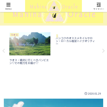
MENU
サイドバー
ラオス
タ
タイ
バンコクのオススメネイルサロ
ン・ローカル格安ハイクオリティ
ー
寝
ラオス・絶対に行くべきバンビエ
バ
♫
ン♡その魅力をお届け♡
遊園
ール
2020.01.29