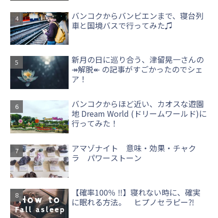
バンコクからバンビエンまで、寝台列
車と国境バスで行ってみた♫
新月の日に巡り合う、津留晃一さんの
↠解脱↞ の記事がすごかったのでシェ
ア！
バンコクからほど近い、カオスな遊園
地 Dream World (ドリームワールド)に
行ってみた！
アマゾナイト 意味・効果・チャク
ラ パワーストーン
【確率100％ ‼】寝れない時に、確実
に眠れる方法。 ヒプノセラピー⁈