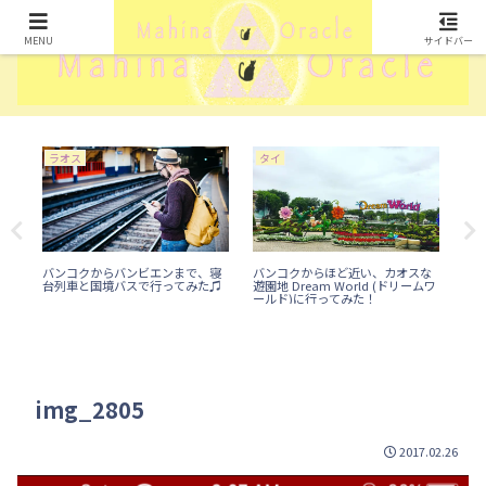
MENU
サイドバー
ラオス
タイ
ラ
ィ
バンコクからバンビエンまで、寝
バンコクからほど近い、カオスな
ラ
台列車と国境バスで行ってみた♫
遊園地 Dream World (ドリームワ
ン
ールド)に行ってみた！
img_2805
2017.02.26