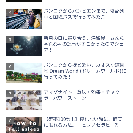
バンコクからバンビエンまで、寝台列
車と国境バスで行ってみた♫
新月の日に巡り合う、津留晃一さんの
↠解脱↞ の記事がすごかったのでシェ
ア！
バンコクからほど近い、カオスな遊園
地 Dream World (ドリームワールド)に
行ってみた！
アマゾナイト 意味・効果・チャク
ラ パワーストーン
【確率100％ ‼】寝れない時に、確実
に眠れる方法。 ヒプノセラピー⁈