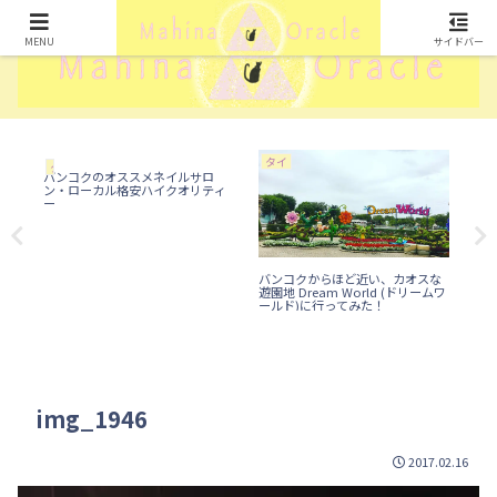
MENU
サイドバー
タイ
ラ
タイ
バンコクのオススメネイルサロ
ン・ローカル格安ハイクオリティ
ー
エ
バンコクからほど近い、カオスな
バ
遊園地 Dream World (ドリームワ
台
ールド)に行ってみた！
img_1946
2017.02.16