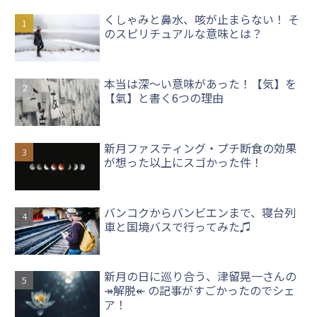
くしゃみと鼻水、咳が止まらない！ そ
のスピリチュアルな意味とは？
本当は深〜い意味があった！【気】を
【氣】と書く6つの理由
新月ファスティング・プチ断食の効果
が想った以上にスゴかった件！
バンコクからバンビエンまで、寝台列
車と国境バスで行ってみた♫
新月の日に巡り合う、津留晃一さんの
↠解脱↞ の記事がすごかったのでシェ
ア！