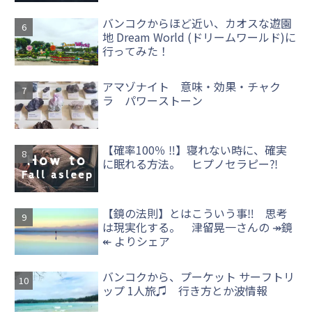
バンコクからほど近い、カオスな遊園
地 Dream World (ドリームワールド)に
行ってみた！
アマゾナイト 意味・効果・チャク
ラ パワーストーン
【確率100％ ‼】寝れない時に、確実
に眠れる方法。 ヒプノセラピー⁈
【鏡の法則】とはこういう事‼ 思考
は現実化する。 津留晃一さんの ↠鏡
↞ よりシェア
バンコクから、プーケット サーフトリ
ップ 1人旅♫ 行き方とか波情報