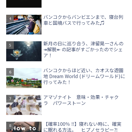
バンコクからバンビエンまで、寝台列
車と国境バスで行ってみた♫
新月の日に巡り合う、津留晃一さんの
↠解脱↞ の記事がすごかったのでシェ
ア！
バンコクからほど近い、カオスな遊園
地 Dream World (ドリームワールド)に
行ってみた！
アマゾナイト 意味・効果・チャク
ラ パワーストーン
【確率100％ ‼】寝れない時に、確実
に眠れる方法。 ヒプノセラピー⁈