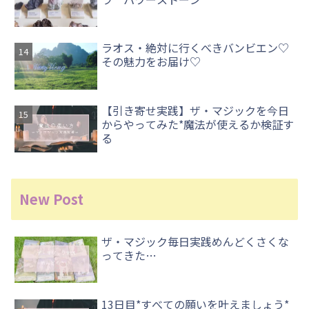
ラオス・絶対に行くべきバンビエン♡
その魅力をお届け♡
【引き寄せ実践】ザ・マジックを今日
からやってみた*魔法が使えるか検証す
る
New Post
ザ・マジック毎日実践めんどくさくな
ってきた…
13日目*すべての願いを叶えましょう*