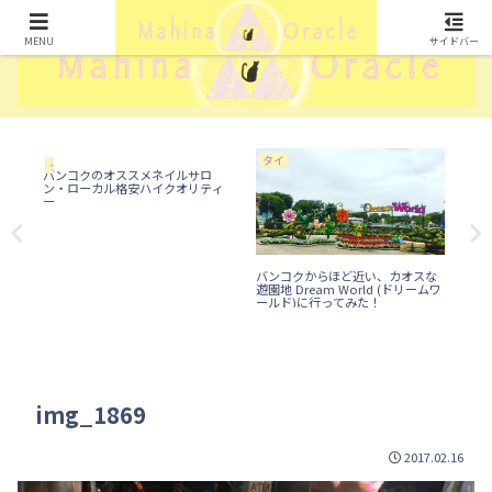
MENU
サイドバー
タイ
ラ
タイ
バンコクのオススメネイルサロ
ン・ローカル格安ハイクオリティ
ー
エ
バンコクからほど近い、カオスな
バ
遊園地 Dream World (ドリームワ
台
ールド)に行ってみた！
img_1869
2017.02.16