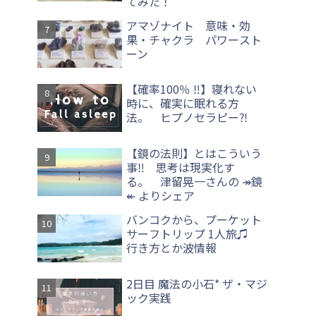
てみた！
アマゾナイト 意味・効
果・チャクラ パワースト
ーン
【確率100％ ‼】寝れない
時に、確実に眠れる方
法。 ヒプノセラピー⁈
【鏡の法則】とはこういう
事‼ 思考は現実化す
る。 津留晃一さんの ↠鏡
↞ よりシェア
バンコクから、プーケット
サーフトリップ 1人旅♫
行き方とか波情報
2日目 魔法の小石* ザ・マジ
ック実践