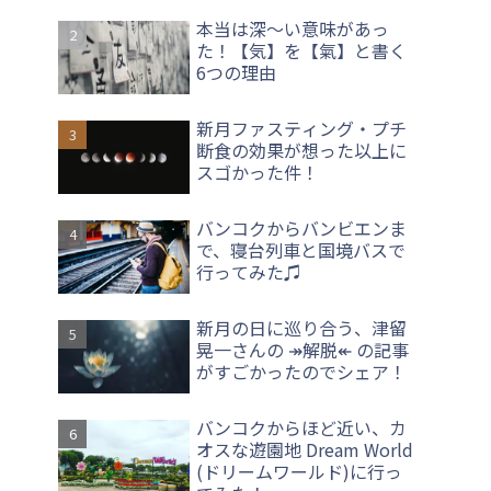
本当は深〜い意味があっ
た！【気】を【氣】と書く
6つの理由
新月ファスティング・プチ
断食の効果が想った以上に
スゴかった件！
バンコクからバンビエンま
で、寝台列車と国境バスで
行ってみた♫
新月の日に巡り合う、津留
晃一さんの ↠解脱↞ の記事
がすごかったのでシェア！
バンコクからほど近い、カ
オスな遊園地 Dream World
(ドリームワールド)に行っ