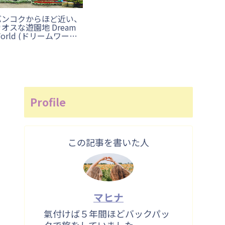
バンコクからほど近い、
オスな遊園地 Dream
orld (ドリームワール
ド)に行ってみた！
Profile
この記事を書いた人
マヒナ
氣付けば５年間ほどバックパッ
クで旅をしていました。