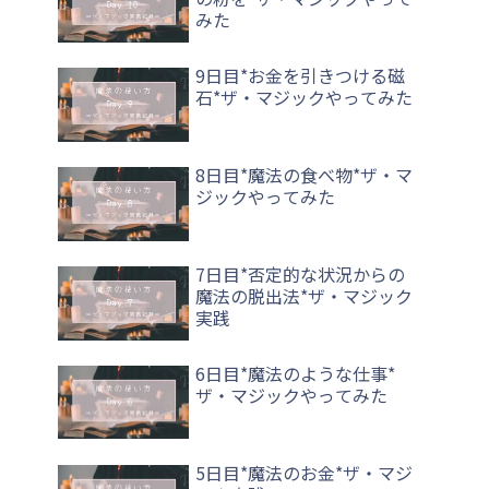
みた
9日目*お金を引きつける磁
石*ザ・マジックやってみた
8日目*魔法の食べ物*ザ・マ
ジックやってみた
7日目*否定的な状況からの
魔法の脱出法*ザ・マジック
実践
6日目*魔法のような仕事*
ザ・マジックやってみた
5日目*魔法のお金*ザ・マジ