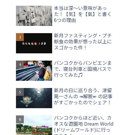
本当は深〜い意味があっ
た！【気】を【氣】と書く
6つの理由
新月ファスティング・プチ
断食の効果が想った以上に
スゴかった件！
バンコクからバンビエンま
で、寝台列車と国境バスで
行ってみた♫
新月の日に巡り合う、津留
晃一さんの ↠解脱↞ の記事
がすごかったのでシェア！
バンコクからほど近い、カ
オスな遊園地 Dream World
(ドリームワールド)に行っ