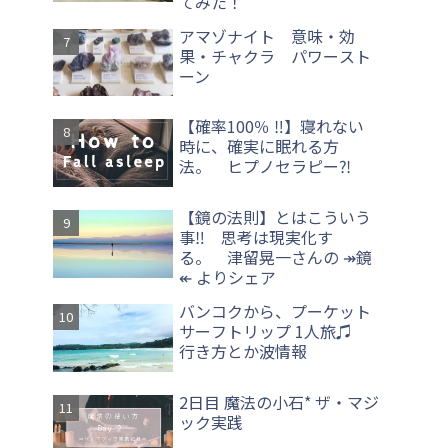
てみた！
アマゾナイト 意味・効
果・チャクラ パワースト
ーン
【確率100％ ‼】寝れない
時に、確実に眠れる方
法。 ヒプノセラピー⁈
【鏡の法則】とはこういう
事‼ 思考は現実化す
る。 津留晃一さんの ↠鏡
↞ よりシェア
バンコクから、プーケット
サーフトリップ 1人旅♫
行き方とか波情報
2日目 魔法の小石* ザ・マジ
ック実践