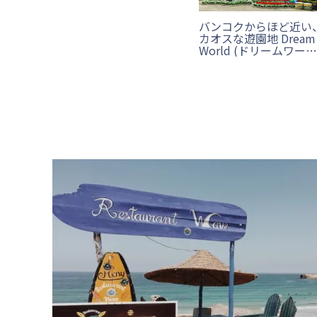
バンコクからほど近い
カオスな遊園地 Dream
World (ドリームワー
ド)に行ってみた！