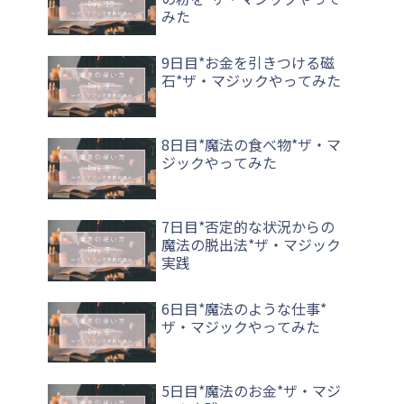
みた
9日目*お金を引きつける磁
石*ザ・マジックやってみた
8日目*魔法の食べ物*ザ・マ
ジックやってみた
7日目*否定的な状況からの
魔法の脱出法*ザ・マジック
実践
6日目*魔法のような仕事*
ザ・マジックやってみた
5日目*魔法のお金*ザ・マジ