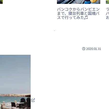
、
バンコクからバンビエン
まで、寝台列車と国境バ
ル
スで行ってみた♫
2020.01.31