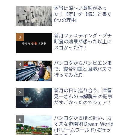
本当は深〜い意味があっ
た！【気】を【氣】と書く
6つの理由
新月ファスティング・プチ
断食の効果が想った以上に
スゴかった件！
バンコクからバンビエンま
で、寝台列車と国境バスで
行ってみた♫
新月の日に巡り合う、津留
晃一さんの ↠解脱↞ の記事
がすごかったのでシェア！
バンコクからほど近い、カ
オスな遊園地 Dream World
(ドリームワールド)に行っ