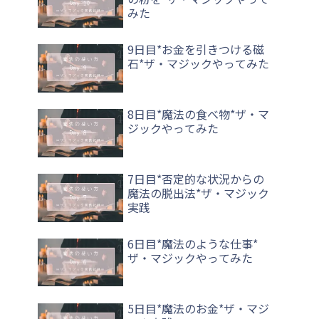
みた
9日目*お金を引きつける磁
石*ザ・マジックやってみた
8日目*魔法の食べ物*ザ・マ
ジックやってみた
7日目*否定的な状況からの
魔法の脱出法*ザ・マジック
実践
6日目*魔法のような仕事*
ザ・マジックやってみた
5日目*魔法のお金*ザ・マジ