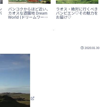
ン
バンコクからほど近い、
ラオス・絶対に行くべき
バ
カオスな遊園地 Dream
バンビエン♡その魅力を
World (ドリームワール
お届け♡
ド)に行ってみた！
2020.01.30