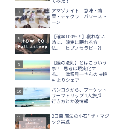
てみた！
アマゾナイト 意味・効
果・チャクラ パワースト
ーン
【確率100％ ‼】寝れない
時に、確実に眠れる方
法。 ヒプノセラピー⁈
【鏡の法則】とはこういう
事‼ 思考は現実化す
る。 津留晃一さんの ↠鏡
↞ よりシェア
バンコクから、プーケット
サーフトリップ 1人旅♫
行き方とか波情報
2日目 魔法の小石* ザ・マジ
ック実践